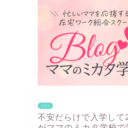
コラム
不安だらけで入学して2
がママのミカタ学校で