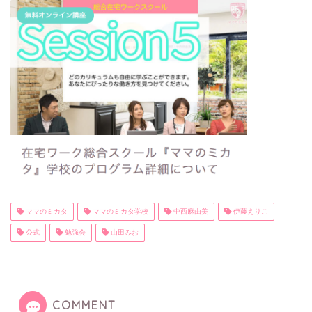
ママのミカタ
ママのミカタ学校
中西麻由美
伊藤えりこ
公式
勉強会
山田みお
COMMENT