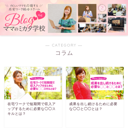
― CATEGORY ―
コラム
在宅ワークで短期間で収入ア
成果を出し続けるために必要
ップするために必要な◯◯ス
な◯◯と◯◯とは？
キルとは？