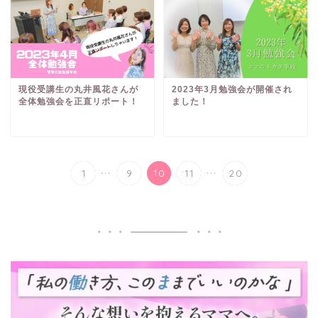
現役受講生の丸井風花さんが
2023年3月勉強会が開催され
全体勉強会を正直リポート！
ました！
...
...
1
9
10
11
20